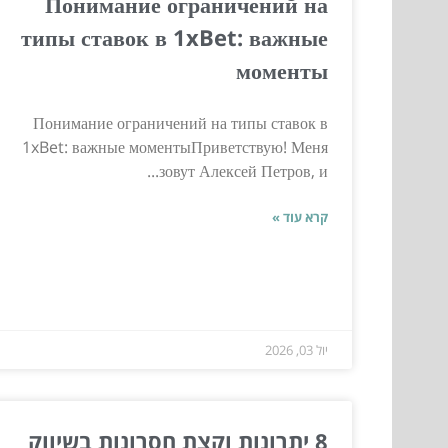
Понимание ограничений на
типы ставок в 1xBet: важные
моменты
Понимание ограничений на типы ставок в
1xBet: важные моментыПриветствую! Меня
зовут Алексей Петров, и...
קרא עוד »
יול 03, 2026
8 יתרונות וקצת חסרונות בשיווק