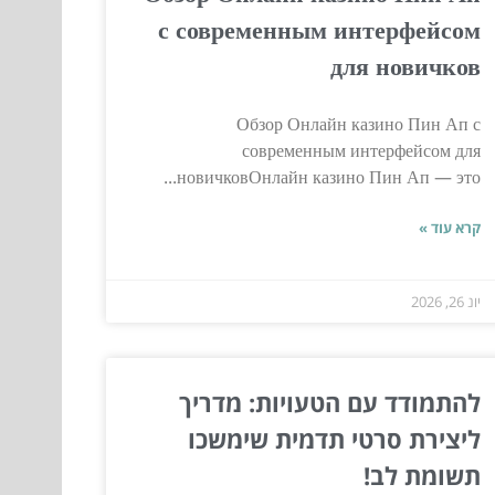
с современным интерфейсом
для новичков
Обзор Онлайн казино Пин Ап с
современным интерфейсом для
новичковОнлайн казино Пин Ап — это...
קרא עוד »
יונ 26, 2026
להתמודד עם הטעויות: מדריך
ליצירת סרטי תדמית שימשכו
תשומת לב!