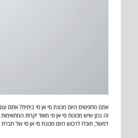
אתם מחפשים היום מכונת סי אן סי ביתית? אתם עוב
זה נכון שיש מכונות סי אן סי מאוד יקרות המתאימו
למשל, תוכלו לרכוש היום מכונת סי אן סי של חברת STEPCRAFT במחיר של 5,490מ ₪ בלבד, אז למה שלא תבדקו את האופציה הזאת ברצינות?