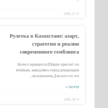
יונ 21, 2026
Рулетка в Казахстане: азарт,
стратегия и реалии
современного гемблинга
Колесо вращается.Шарик прыгает по
ячейкам, замедляясь перед решающим
мгновением.Для кого-то это...
קרא עוד »
יול 26, 2026