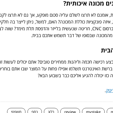
ים מכונה איכותית?
ת, אומנם לא תרצו לשלם עליה סכום מופקע, אך גם לא תרצו לקנו
 איזה פונקציות כוללת המכונה? האם, למשל, ניתן לייצר בה חלק
טכנולוגיות? האם יש למכונה ראשים מתחלפים כמו כרסום CNC, חריטה שנעשית בלייזר ו
מהמכונה שבסופו של דבר תשמש אתכם בבית.
הבית
 רכישה חכמה וליהנות ממחירים טובים? אתם יכולים לעשות זאת 
רשת האינטרנט תשלמו אפילו פחות על המוצר שבו אתם בוחרים.
ה כזו יכולה להגיע אליכם כבר בשבוע הבא?
יטק
.
m
mystake
review
בלוג
כסף
משפטי