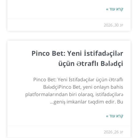
קרא עוד »
יונ 30, 2026
Pinco Bet: Yeni İstifadəçilər
üçün Ətraflı Bələdçi
Pinco Bet: Yeni İstifadəçilər üçün Ətraflı
BələdçiPinco Bet, yeni onlayn bahis
platformalarından biri olaraq, istifadəçilərə
geniş imkanlar təqdim edir. Bu...
קרא עוד »
יונ 26, 2026