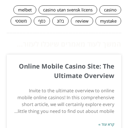
melbet
casino utan svensk licens
casino
mystake
review
בלוג
כסף
משפטי
המשך לעוד מאמרים שיוכלו לעזור...
Online Mobile Casino Site: The
Ultimate Overview
Invite to the ultimate overview to online
mobile online casinos! In this comprehensive
short article, we will certainly explore every
little thing you need to find out about mobile...
קרא עוד »