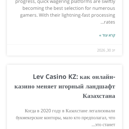
progress, quick wagering platforms are swiftly
becoming the best selection for numerous
gamers. With their lightning-fast processing
rates...
קרא עוד »
יונ 30, 2026
Lev Casino KZ: как онлайн-
казино меняет игорный ландшафт
Казахстана
Когда в 2020 году в Казахстане легализовали
букмекерские конторы, мало кто предполагал, что
это станет...