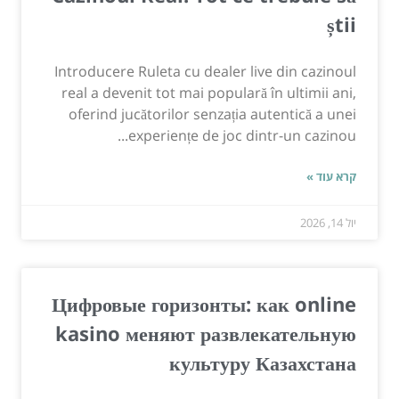
știi
Introducere Ruleta cu dealer live din cazinoul
real a devenit tot mai populară în ultimii ani,
oferind jucătorilor senzația autentică a unei
experiențe de joc dintr-un cazinou...
קרא עוד »
יול 14, 2026
Цифровые горизонты: как online
kasino меняют развлекательную
культуру Казахстана