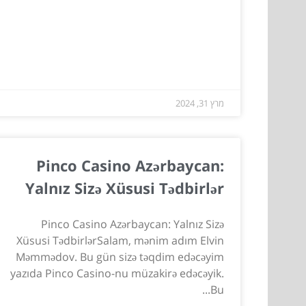
מרץ 31, 2024
Pinco Casino Azərbaycan:
Yalnız Sizə Xüsusi Tədbirlər
Pinco Casino Azərbaycan: Yalnız Sizə
Xüsusi TədbirlərSalam, mənim adım Elvin
Məmmədov. Bu gün sizə təqdim edəcəyim
yazıda Pinco Casino-nu müzakirə edəcəyik.
Bu...