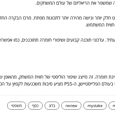
 מה שמשפר את הריאליזם של עולם המשחקים.
ק המשתמש: ממשק PS5 נועד לניווט חלק יותר וגישה מהירה יותר לתכונות מפתח. מ
 חווית המשתמש.
 התחייבה ל-PS5 כפלטפורמה לעתיד. עדכוני תוכנה קבועים ושיפורי חומרה מתוכנני
רק צעד קדימה מבחינת חומרה. זה מייצג שיפור הוליסטי של חווית המשחק
פוץ על הסיפון ולחוות את הדור הבא של המשחקים.
m
mystake
review
בלוג
כסף
משפטי