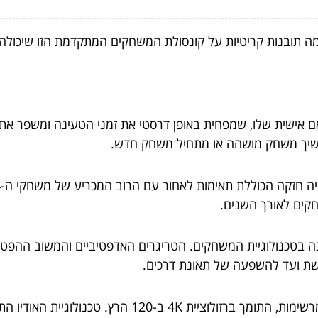
הפכניים: בלב ה-PS5 הוא ה-SSD המותאם אישית שלו, שמפחית באופן דרסטי את זמני 
ממשיך משחק מושהה או מתחיל משחק חדש.
חקים לאורך השנים.
DualSen הוא קפיצת מדרגה בטכנולוגיית המשחקים. הטריגרים האדפטיביים והמ
ת ועד להשפעה של תאונת דרכים.
גרפיקה וסאונד: ה-PS5 מתקדם עם יכולות גרפיות מרשימות, 