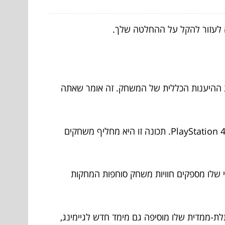
הטעינה ומשפר את ההיענות הכללית של המשחק. זה אומר שאתה
ספריית משחקים: ה-PlayStation 5 מתגאה בספרייה חזקה הכוללת תאימות לאחור עם הרוב המכריע של משחקי ה-PlayStation 4. תכונה זו היא מחליף משחקים
שוב ההפטי שלו מספקים חוויות משחק סוחפות המחקות
התומך ברזולוציית 4K ב-120 הרץ. טכנולוגיית האודיו התלת-ממדית שלו מוסיפה גם מימד חדש לגיימינג,