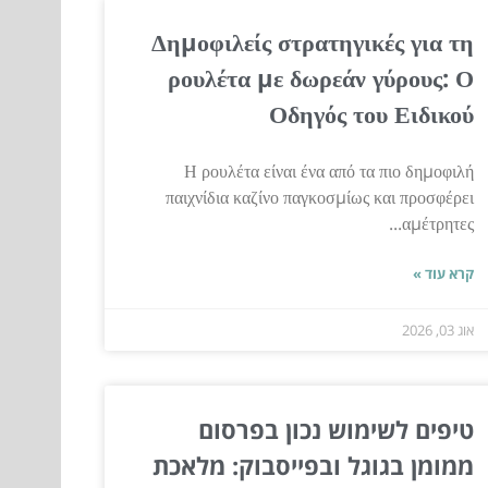
Δημοφιλείς στρατηγικές για τη
ρουλέτα με δωρεάν γύρους: Ο
Οδηγός του Ειδικού
Η ρουλέτα είναι ένα από τα πιο δημοφιλή
παιχνίδια καζίνο παγκοσμίως και προσφέρει
αμέτρητες...
קרא עוד »
אוג 03, 2026
טיפים לשימוש נכון בפרסום
ממומן בגוגל ובפייסבוק: מלאכת