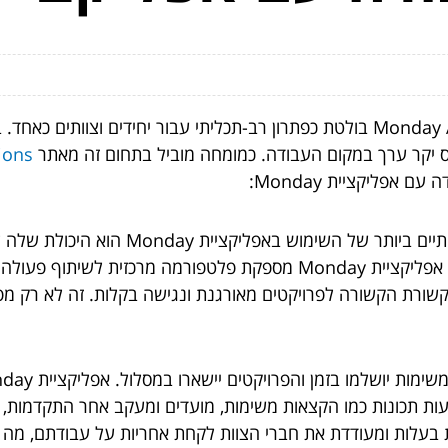
בתחום הפרודוקטיביות וכלים לניהול פרויקטים, Monday App בולטת כפתרון רב-תכליתי ע
כס יקר ערך במקום העבודה. כמומחה מוביל בתחום זה מאתר
ions
אפליקציית Monday:
אחד היתרונות המשמעותיים ביותר ש
כמו עדכונים בזמן אמת, שרשורי הערות ואזכורים @, אפליקציית Monday מספקת
Monday שומרת על כל התקשורת הקשורה לפרויקטים מאורגנת ונגישה בקלות. ז
ות תכונות כמו הקצאות משימות, מועדים ומעקב אחר התקדמות, ח
בעלות ומעודדת את חברי הצוות לקחת אחריות על עבודתם, מה שמ