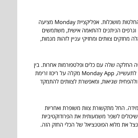
בעולם מונע נתונים של ימינו, גישה לתובנות ניתנות לפעולה היא חיונית לקבלת החלטות מושכלות. אפליקציית Monday מציעה
מים וגרפים הניתנים להתאמה אישית, משתמשים
 מחזקים צוותים ומחזיקי עניין לזהות מגמות,
 החלקה שלה עם כלים ופלטפורמות אחרות. בין
אם מדובר בשילוב עם אפליקציות פרודוקטיביות פופולריות כמו Google Calendar ו-Slack או חיבור לכלים ספציפיים לתעשייה, Monday App מקלה על ריכוז זרימת
הצורך לעבור בין יישומים מרובים, אפליקציית Monday עוזרת לחסוך זמן ולהפחית שגיאות, ומאפשרת לצוותים להתמקד
שלה משפיעים באותה מידה. החל מתקשורת צוות משופרת ואחריות
זרימת עבודה חלקה, אפליקציית Monday מציעה מגוון יתרונות שיכולים לשפר משמעותית את הפרודוקטיביות