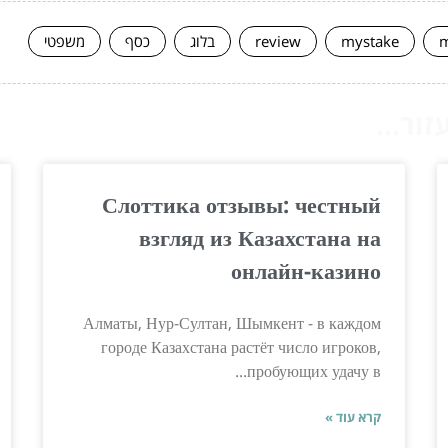
m
mystake
review
בלוג
כסף
משפטי
ור...
Слоттика отзывы: честный
взгляд из Казахстана на
онлайн-казино
Алматы, Нур-Султан, Шымкент - в каждом
городе Казахстана растёт число игроков,
пробующих удачу в...
קרא עוד »