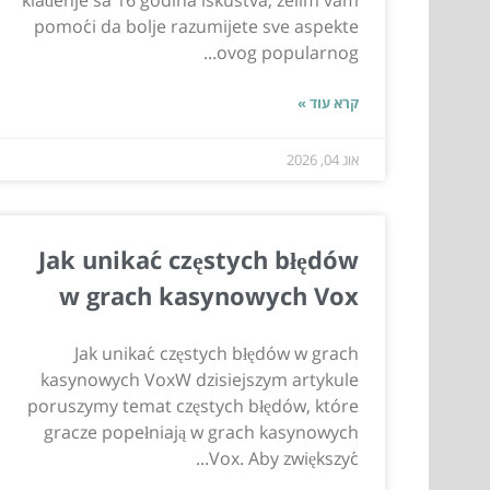
klađenje sa 16 godina iskustva, želim vam
pomoći da bolje razumijete sve aspekte
ovog popularnog...
קרא עוד »
אוג 04, 2026
Jak unikać częstych błędów
w grach kasynowych Vox
Jak unikać częstych błędów w grach
kasynowych VoxW dzisiejszym artykule
poruszymy temat częstych błędów, które
gracze popełniają w grach kasynowych
Vox. Aby zwiększyć...