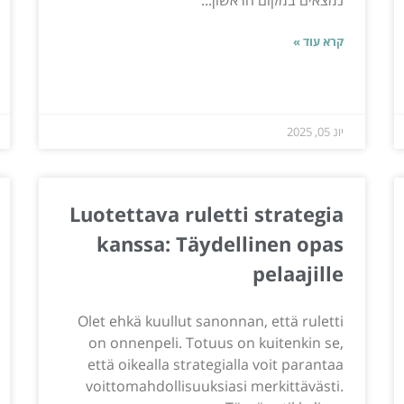
נמצאים במקום הראשון...
קרא עוד »
יונ 05, 2025
Luotettava ruletti strategia
kanssa: Täydellinen opas
pelaajille
Olet ehkä kuullut sanonnan, että ruletti
on onnenpeli. Totuus on kuitenkin se,
että oikealla strategialla voit parantaa
voittomahdollisuuksiasi merkittävästi.