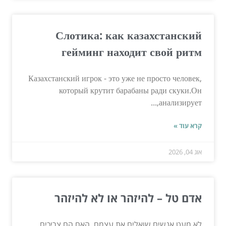
Слотика: как казахстанский
гейминг находит свой ритм
Казахстанский игрок - это уже не просто человек,
который крутит барабаны ради скуки.Он
анализирует,...
קרא עוד »
אוג 04, 2026
אדם טל – להיזהר או לא להיזהר
לא מעט אנשים שואלים את עצמם, האם הם צריכים