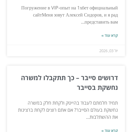
Погружение в VIP-опыт на 1хбет официальный
сайтМеня зовут Алексей Сидоров, и я рад
представить вам...
קרא עוד »
יול 03, 2026
דרושים סייבר – כך תתקבלו למשרה
נחשקת בסייבר
תמיד חלמתם לעבוד בהייטק ולקחת חלק במשרה
נחשקת בעולם הסייבר? אם אתם רוצים לקחת ברצינות
את ההשתלבות...
קרא עוד »