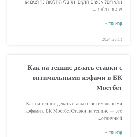
מתארים? אנשים חזקים, מקבלי החלטות נחרצים או
שיטות חלוקה...
קרא עוד »
נוב 26, 2024
Как на теннис делать ставки с
оптимальными кэфами в БК
Мостбет
Как на теннис делать ставки с оптимальными
кэфами в БК МостбетСтавки на теннис — это
отличный...
קרא עוד »