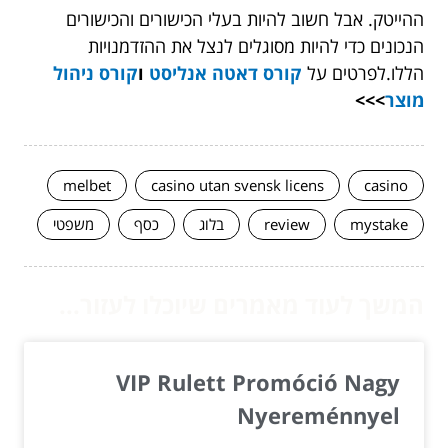
ההייטק. אבל חשוב להיות בעלי הכישורים והכישורים
הנכונים כדי להיות מסוגלים לנצל את ההזדמנויות
הללו.לפרטים על
קורס דאטה אנליסט
ו
קורס ניהול
מוצר
>>>
melbet
casino utan svensk licens
casino
mystake
review
בלוג
כסף
משפטי
המשך לעוד מאמרים שיוכלו לעזור...
VIP Rulett Promóció Nagy
Nyereménnyel