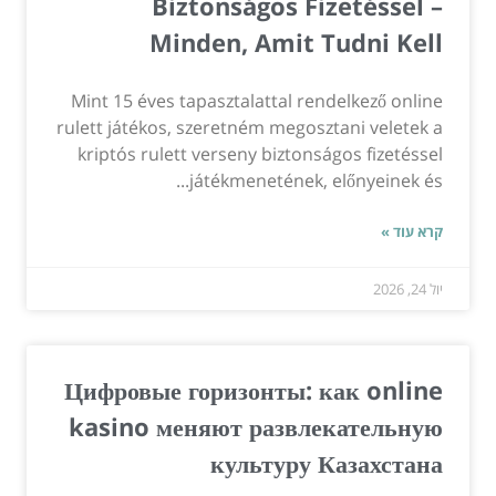
Biztonságos Fizetéssel –
Minden, Amit Tudni Kell
Mint 15 éves tapasztalattal rendelkező online
rulett játékos, szeretném megosztani veletek a
kriptós rulett verseny biztonságos fizetéssel
játékmenetének, előnyeinek és...
קרא עוד »
יול 24, 2026
Цифровые горизонты: как online
kasino меняют развлекательную
культуру Казахстана