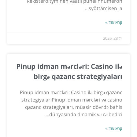
Rekisteröityminen vaatii puhelinnumeron
syöttämisen ja...
קרא עוד »
יול 28, 2026
Pinup idman mərcləri: Casino ilə
birgə qazanc strategiyaları
Pinup idman mərcləri: Casino ilə birgə qazanc
strategiyalarıPinup idman mərcləri və casino
qazanc strategiyaları, müasir dövrdə bahis
dünyasında dinamik və cəlbedici...
קרא עוד »