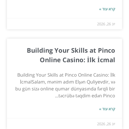
קרא עוד »
יונ 26, 2026
Building Your Skills at Pinco
Online Casino: İlk İcmal
Building Your Skills at Pinco Online Casino: İlk
İcmalSalam, mənim adım Elşən Quliyevdir, və
bu gün sizə online qumar dünyasında fərqli bir
təcrübə təqdim edən Pinco...
קרא עוד »
יונ 26, 2026