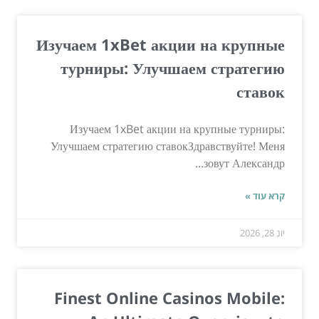
Изучаем 1xBet акции на крупные
турниры: Улучшаем стратегию
ставок
Изучаем 1xBet акции на крупные турниры:
Улучшаем стратегию ставокЗдравствуйте! Меня
зовут Александр...
קרא עוד »
יונ 28, 2026
Finest Online Casinos Mobile: