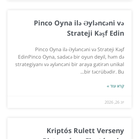
Pinco Oyna ilə Əyləncəni və
Strateji Kəşf Edin
Pinco Oyna ilə Əyləncəni və Strateji Kəşf
EdinPinco Oyna, sadəcə bir oyun deyil, həm də
strategiyanı və əyləncəni bir araya gətirən unikal
bir təcrübədir. Bu...
קרא עוד »
יונ 26, 2026
Kriptós Rulett Verseny