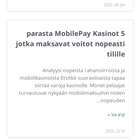
אוק 08, 2025
5 parasta MobilePay Kasinot
jotka maksavat voitot nopeasti
tilille
Analyysi nopeista rahansiirroista ja
mobiilikasinoista Etsitkö suoraviivaista tapaa
siirtää varoja kasinolle. Monet pelaajat
turvautuvat nykyään mobiilimaksuihin niiden
nopeuden...
קרא עוד »
יול 22, 2026