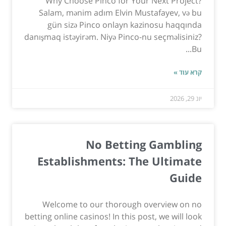
Why Choose Pinco for Your Next Project?
Salam, mənim adım Elvin Mustafayev, və bu
gün sizə Pinco onlayn kazinosu haqqında
danışmaq istəyirəm. Niyə Pinco-nu seçməlisiniz?
Bu...
קרא עוד »
יונ 29, 2026
No Betting Gambling
Establishments: The Ultimate
Guide
Welcome to our thorough overview on no
betting online casinos! In this post, we will look