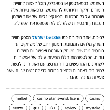
משתמש בסמארטפון או בטאבלט, תוכל לצפות לחוויית
הימורים חלקה וידידותית למשתמש. גרסאות ניידות אלה
שומרות על כל התכונות והפונקציונליות של אתר שולחן
העבודה, ומבטיחות שלעולם לא תפספסו את הפעולה.
לסיכום, אתר הימורים כמו
bet365 ישראל
מספק חווית
משחק מלהיבה ומגוונת. ממגוון רחב של משחקים ועד
בונוסים מרגשים, משחק מאובטח ואפשרויות תשלום
נוחות, הפלטפורמות הללו מציעות עולם של אפשרויות
לשחקנים המחפשים בידור מרגש. עם זאת, חיוני לגשת
להימורים באחריות ולהציב גבולות כדי להבטיח שזו תישאר
פעילות מהנה ומהנה.
melbet
casino utan svensk licens
casino
mystake
review
בלוג
כסף
משפטי