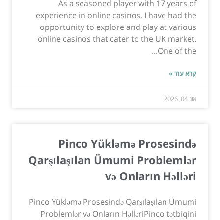
As a seasoned player with 17 years of
experience in online casinos, I have had the
opportunity to explore and play at various
online casinos that cater to the UK market.
One of the...
קרא עוד »
אוג 04, 2026
Pinco Yükləmə Prosesində
Qarşılaşılan Ümumi Problemlər
və Onların Həlləri
Pinco Yükləmə Prosesində Qarşılaşılan Ümumi
Problemlər və Onların HəlləriPinco tətbiqini