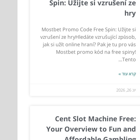
Spin: Užijte si vzrušení ze
hry
Mostbet Promo Code Free Spin: Užijte si
vzrušení ze hryHledáte vzrušující způsob,
jak si užít online hraní? Pak je tu pro vás
Mostbet promo kód na free spiny!
Tento...
קרא עוד »
יונ 26, 2026
Cent Slot Machine Free:
Your Overview to Fun and
Affordable Gambling