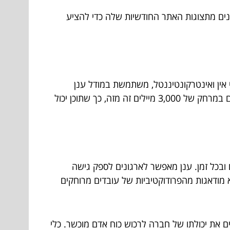
לנתח נתונים מתצוגות האתר החודשיות שלה כדי להציע
ן תחת שבעה מותגים, כולל הולידיי אין ואינטרקונטיננטל, משתמשת במודל ענן
היברידי. IHG מזרז את התגובות להזמנת פניות על ידי חלוקת מערכות החיפוש לחדרים לאתרי אינטרנט במרכזי נתונים במרחק של 3,000 מיילים זה מזה, כך שתוכן יכול
בכל זמן. ענן מאפשר לארגונים לספק גישה
א מודאגות מהפרודוקטיביות של עובדים מרוחקים
ם את יכולתו של חברה לרכוש כוח אדם מוכשר. כלי