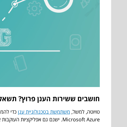
חושבים ששירות הענן פרוץ? תשאלו
טויוטה, למשל,
משתמשת בטכנולוגיית ענן
כדי להמי
Microsoft Azure. ישנם גם אפליקציות העוקבות אחר נקודות תגמול עבור שימוש ברכב חשמלי. אפליקציות אלה מאפשרות לטויוטה להציע חווית לקוח משופרת.