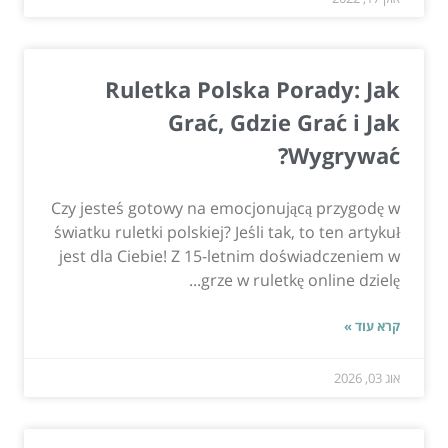
Ruletka Polska Porady: Jak
Grać, Gdzie Grać i Jak
Wygrywać?
Czy jesteś gotowy na emocjonującą przygodę w
światku ruletki polskiej? Jeśli tak, to ten artykuł
jest dla Ciebie! Z 15-letnim doświadczeniem w
grze w ruletkę online dzielę...
קרא עוד »
אוג 03, 2026