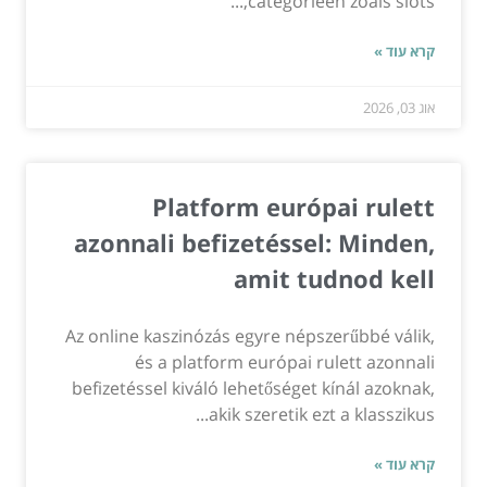
categorieën zoals slots,...
קרא עוד »
אוג 03, 2026
Platform európai rulett
azonnali befizetéssel: Minden,
amit tudnod kell
Az online kaszinózás egyre népszerűbbé válik,
és a platform európai rulett azonnali
befizetéssel kiváló lehetőséget kínál azoknak,
akik szeretik ezt a klasszikus...
קרא עוד »