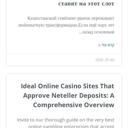
ставят на этот слот
Казахстанский гемблинг-рынок переживает
любопытную трансформацию.Если ещё пару лет
назад основным...
קרא עוד »
אוג 05, 2026
Ideal Online Casino Sites That
Approve Neteller Deposits: A
Comprehensive Overview
Invite to our thorough guide on the very best
online gambling enterprises that accept