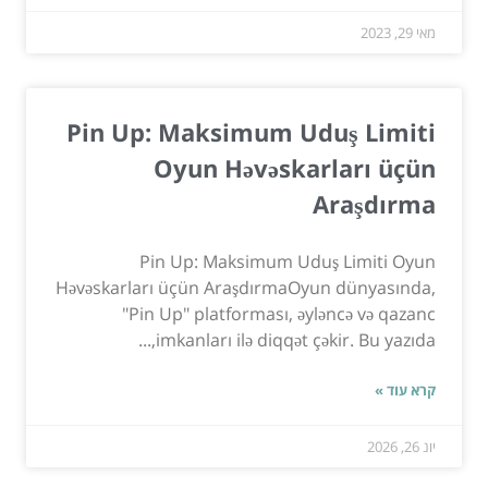
מאי 29, 2023
Pin Up: Maksimum Uduş Limiti
Oyun Həvəskarları üçün
Araşdırma
Pin Up: Maksimum Uduş Limiti Oyun
Həvəskarları üçün AraşdırmaOyun dünyasında,
"Pin Up" platforması, əyləncə və qazanc
imkanları ilə diqqət çəkir. Bu yazıda,...
קרא עוד »
יונ 26, 2026