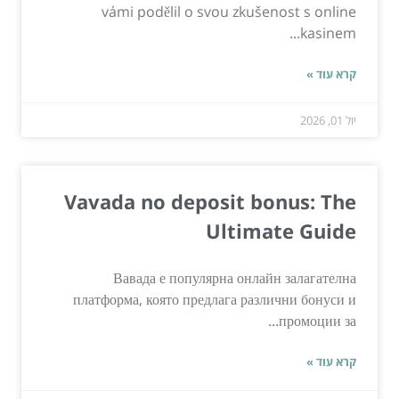
vámi podělil o svou zkušenost s online
kasinem...
קרא עוד »
יול 01, 2026
Vavada no deposit bonus: The
Ultimate Guide
Вавада е популярна онлайн залагателна
платформа, която предлага различни бонуси и
промоции за...
קרא עוד »