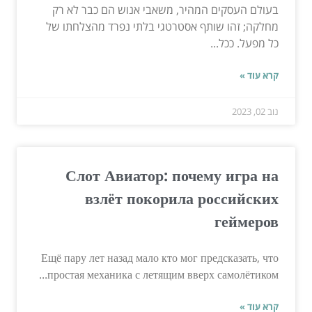
בעולם העסקים המהיר, משאבי אנוש הם כבר לא רק
מחלקה; זהו שותף אסטרטגי בלתי נפרד מהצלחתו של
כל מפעל. ככל...
קרא עוד »
נוב 02, 2023
Слот Авиатор: почему игра на
взлёт покорила российских
геймеров
Ещё пару лет назад мало кто мог предсказать, что
простая механика с летящим вверх самолётиком...
קרא עוד »