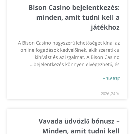
Bison Casino bejelentkezés:
minden, amit tudni kell a
játékhoz
A Bison Casino nagyszerű lehetőséget kínál az
online fogadások kedvelőinek, akik szeretik a
kihívást és az izgalmat. A Bison Casino
bejelentkezés könnyen elvégezhető, és...
קרא עוד »
יול 24, 2026
Vavada üdvözlő bónusz –
Minden, amit tudni kell