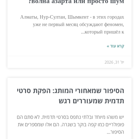
волна азарта или просто шум?
Алматы, Нур-Султан, Шымкент - в этих городах
уже не первый месяц обсуждают феномен,
который пришёл к...
קרא עוד »
יול 31, 2026
הסיפור שמאחורי המותג: הפקת סרטי
תדמית שמעוררים רגש
יש משהו מיוחד ובלתי נתפס בסרטי תדמית. לא סתם הם
פופולריים כמו קפה בוקר בשגרה. הם אלו שמספרים את
הסיפור...