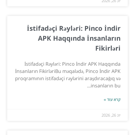
יונ 26, 2026
İstifadəçi Rəyləri: Pinco İndir
APK Haqqında İnsanların
Fikirləri
İstifadəçi Rəyləri: Pinco İndir APK Haqqında
İnsanların FikirləriBu məqalədə, Pinco İndir APK
proqramının istifadəçi rəylərini araşdıracağıq və
insanların bu...
קרא עוד »
יונ 26, 2026