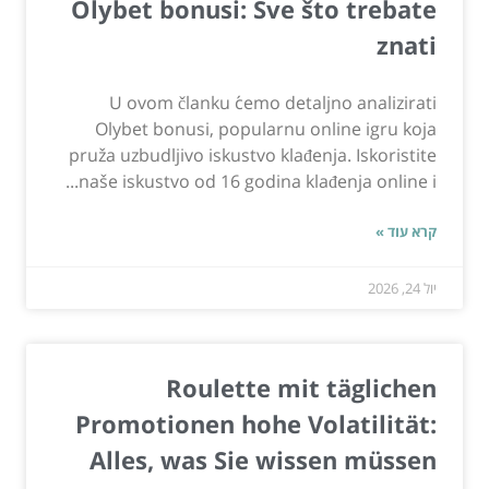
Olybet bonusi: Sve što trebate
znati
U ovom članku ćemo detaljno analizirati
Olybet bonusi, popularnu online igru koja
pruža uzbudljivo iskustvo klađenja. Iskoristite
naše iskustvo od 16 godina klađenja online i...
קרא עוד »
יול 24, 2026
Roulette mit täglichen
Promotionen hohe Volatilität:
Alles, was Sie wissen müssen