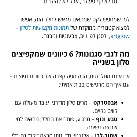
גם לשתף פעולה, אבל לא להילחם.
למי שמחפש לקט שמתאים מראש לחלל הזה, אפשר
למצוא קטגוריה ממוקדת של
תמונות מקצועיות לסלון –
artglow
, ולסנן לפי וייב, צבעוניות ומבנה.
מה לגבי סגנונות? 6 כיוונים שמקפיצים
סלון בשנייה
אם אתם מתלבטים, הנה מפה קצרה של כיוונים נפוצים –
עם איך הם מרגישים בבית אמיתי:
אבסטרקט
– מרים סלון מודרני, עובד מעולה עם
קווים נקיים.
טבע ונוף
– מרגיע, פותח את החלל, מתאים למי
שרוצה נשימה.
שחור-לבן
– אלגנטי, חד, נותן מראה ״יקר״ גם בלי