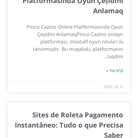
Platformasında Oyun Çeşidini
Anlamaq
Pinco Cazino Online Platformasında Oyun
Çeşidini AnlamaqPinco Cazino onlayn
platforması, müxtəlif oyun növləri ilə
tanınmışdır. Bu məqalədə, platformanın
təqdim...
קרא עוד »
יונ 26, 2026
Sites de Roleta Pagamento
Instantâneo: Tudo o que Precisa
Saber