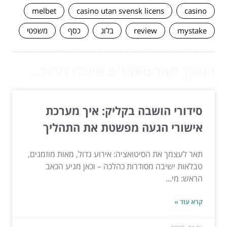
melbet
casino utan svensk licens
casino
mystake
review
בלוג
כסף
משפטי
המשך לעוד מאמרים שיוכלו לעזור...
סידורי הושבה בקליק: איך מערכת
אישורי הגעה מפשטת את התהליך
תאר לעצמך את הסיטואציה: אירוע גדול, מאות מוזמנים,
טבלאות ישיבה מסודרות כהלכה – וכאן מגיע הכאב
הראש: מי...
קרא עוד »