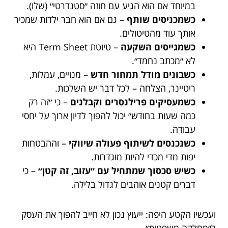
במיוחד אם הוא הגיע עם חוזה ״סטנדרטי״ (שלו).
כשמכניסים שותף
– גם אם הוא חבר ילדות שמכיר
אותך עוד מהטיטולים.
כשמגייסים השקעה
– טיוטת Term Sheet היא
לא ״מכתב נחמד״.
כשבונים מודל תמחור חדש
– מנויים, עמלות,
ריטיינר, הצלחה – לכל דבר יש השלכות.
כשמעסיקים פרילנסרים וקבלנים
– כי ״זה רק
כמה שעות בחודש״ יכול להפוך לדיון ארוך על יחסי
עבודה.
כשנכנסים לשיתוף פעולה שיווקי
– וההבטחות
יפות מדי מכדי להיות מוגדרות.
כשיש סכסוך שמתחיל עם ״עזוב, זה קטן״
– כי
דברים קטנים אוהבים לגדול בלילה.
ועכשיו הקטע היפה: ייעוץ נכון לא חייב להפוך את העסק