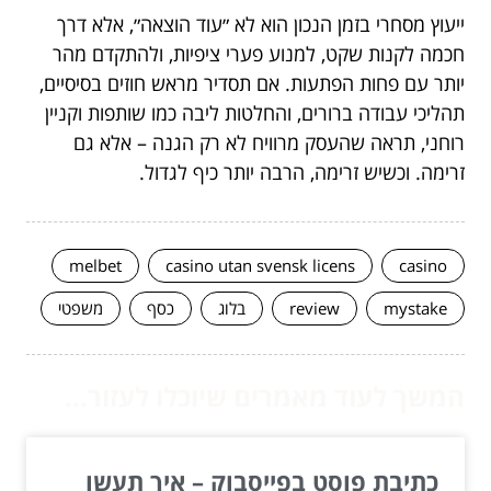
ייעוץ מסחרי בזמן הנכון הוא לא ״עוד הוצאה״, אלא דרך
חכמה לקנות שקט, למנוע פערי ציפיות, ולהתקדם מהר
יותר עם פחות הפתעות. אם תסדיר מראש חוזים בסיסיים,
תהליכי עבודה ברורים, והחלטות ליבה כמו שותפות וקניין
רוחני, תראה שהעסק מרוויח לא רק הגנה – אלא גם
זרימה. וכשיש זרימה, הרבה יותר כיף לגדול.
melbet
casino utan svensk licens
casino
mystake
review
בלוג
כסף
משפטי
המשך לעוד מאמרים שיוכלו לעזור...
כתיבת פוסט בפייסבוק – איך תעשו