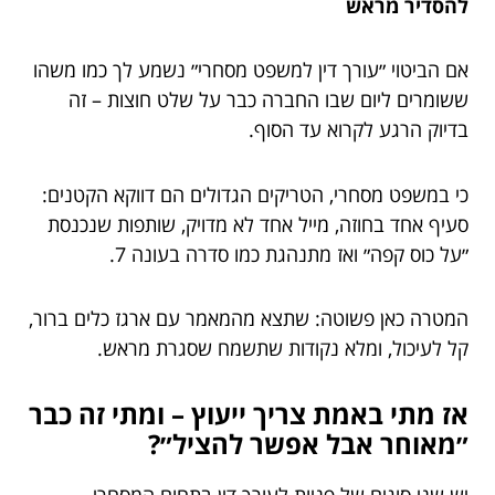
להסדיר מראש
אם הביטוי ״עורך דין למשפט מסחרי״ נשמע לך כמו משהו
ששומרים ליום שבו החברה כבר על שלט חוצות – זה
בדיוק הרגע לקרוא עד הסוף.
כי במשפט מסחרי, הטריקים הגדולים הם דווקא הקטנים:
סעיף אחד בחוזה, מייל אחד לא מדויק, שותפות שנכנסת
״על כוס קפה״ ואז מתנהגת כמו סדרה בעונה 7.
המטרה כאן פשוטה: שתצא מהמאמר עם ארגז כלים ברור,
קל לעיכול, ומלא נקודות שתשמח שסגרת מראש.
אז מתי באמת צריך ייעוץ – ומתי זה כבר
״מאוחר אבל אפשר להציל״?
יש שני סוגים של פניות לעורך דין בתחום המסחרי.