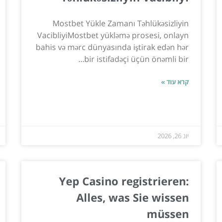
Mostbet Yükle Zamanı Təhlükəsizliyin
VacibliyiMostbet yükləmə prosesi, onlayn
bahis və mərc dünyasında iştirak edən hər
bir istifadəçi üçün önəmli bir...
קרא עוד »
יונ 26, 2026
Yep Casino registrieren:
Alles, was Sie wissen
müssen