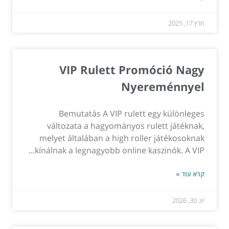
מרץ 17, 2025
VIP Rulett Promóció Nagy
Nyereménnyel
Bemutatás A VIP rulett egy különleges
változata a hagyományos rulett játéknak,
melyet általában a high roller játékosoknak
kínálnak a legnagyobb online kaszinók. A VIP...
קרא עוד »
יונ 30, 2026