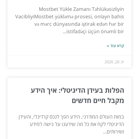
Mostbet Yükle Zamanı Təhlükəsizliyin
VacibliyiMostbet yükləmə prosesi, onlayn bahis
və mərc dünyasında iştirak edən hər bir
istifadəçi üçün önəmli bir...
קרא עוד »
יונ 26, 2026
הפלות בעידן הדיגיטלי: איך הידע
מקבל חיים חדשים
במות העולם המודרני, הידע הפך לנכס קרדינלי, והעידן
הדיגיטלי לקח את כל מה שידענו על גישה למידע
ושירותים...