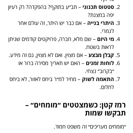
סטטוס תכנוני
– תב״ע בתוקף? בהפקדה? רק רעיון
יפה במצגת?
היתרי בנייה
– אם כבר יש היתר, זה עולם אחר
לגמרי.
מי היזם
– שם מלא, חברה, פרויקטים קודמים שניתן
לראות בשטח.
קבלן מבצע
– אם מצוין. ואם לא מצוין, גם זה מידע.
לוחות זמנים
– האם יש תאריך מסירה ברור או
״בקרוב״ נצחי.
התאמה לשוק
– מחיר למ״ר ביחס לאזור, לא ביחס
לחלום.
רמז קטן: כשמצטטים ״מומחים״ –
תבקשו שמות
״מומחים מעריכים״ זה משפט חמוד.