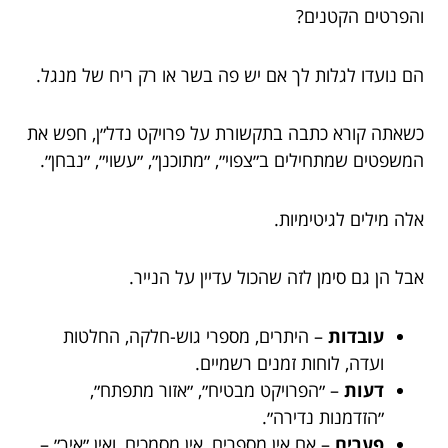
והפרטים הקטנים?
הם נועדו לגלות לך אם יש פה בשר או רק ריח של מנגל.
כשאתה קורא כתבה בתקשורת על פרויקט נדל״ן, חפש את
המשפטים שמתחילים ב״צפוי״, ״מתוכנן״, ״עשוי״, ״נבחן״.
אלה מילים לגיטימיות.
אבל הן גם סימן לזה שהכול עדיין על הנייר.
עובדות
– היתרים, מספרי גוש-חלקה, החלטות
ועדה, לוחות זמנים רשמיים.
דעות
– ״הפרויקט מבטיח״, ״אזור מתפתח״,
״הזדמנות נדירה״.
פערים
– אם אין מספרים, אין מסמכים, ואין ״איך״ –