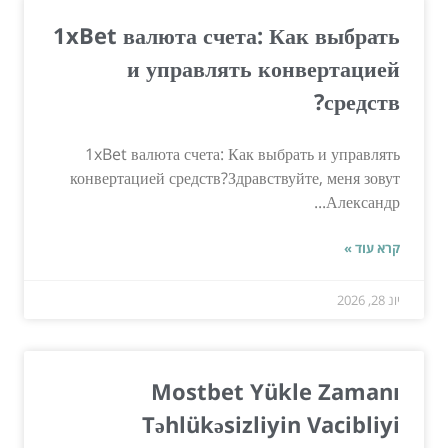
1xBet валюта счета: Как выбрать
и управлять конвертацией
средств?
1xBet валюта счета: Как выбрать и управлять
конвертацией средств?Здравствуйте, меня зовут
Александр...
קרא עוד »
יונ 28, 2026
Mostbet Yükle Zamanı
Təhlükəsizliyin Vacibliyi