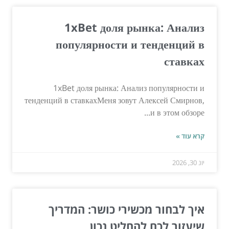
1xBet доля рынка: Анализ
популярности и тенденций в
ставках
1xBet доля рынка: Анализ популярности и
тенденций в ставкахМеня зовут Алексей Смирнов,
и в этом обзоре...
קרא עוד »
יונ 30, 2026
איך לבחור מכשירי כושר: המדריך
שיעזור לכם להחליט נכון