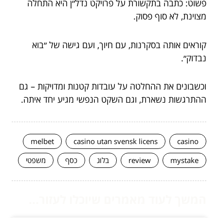
פשוט: כתבה בתקשורת על פרויקט נדל״ן היא התחלה
מצוינת, לא סוף פסוק.
קוראים אותה בסקרנות, עם חיוך, ועם גישה של ״בוא
נבדוק״.
וכשבונים את ההחלטה על עובדות קטנות ומדויקות – גם
ההתרגשות נשארת, וגם השקט הנפשי מגיע יחד איתה.
melbet
casino utan svensk licens
casino
mystake
review
בלוג
כסף
משפטי
המשך לעוד מאמרים שיוכלו לעזור...