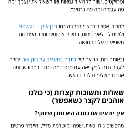
ופרויקטים, שווה לקרוא דוגמאות ואז לשאול את עצמך ״מה
פה עובדה ומה פה נרטיב״.
למשל, אפשר להציץ בכתבה כמו
רונן אורן – News1
ולשים לב לאיך ניסוח, בחירת ציטוטים וסדר העובדות
משפיעים על התחושה.
ובאותה רוח, קריאה של
כתבה במעריב על רונן אורן
יכולה
לעזור לתרגל ״קריאה עם פנס״: מה נכתב במפורש, ומה
אנחנו משלימים לבד בראש.
שאלות ותשובות קצרות (כי כולנו
אוהבים לקצר כשאפשר)
איך יודעים אם כתבה היא תוכן שיווקי?
מחפשים גילוי נאות, שפה ״מושלמת מדי״, והיעדר פרטים